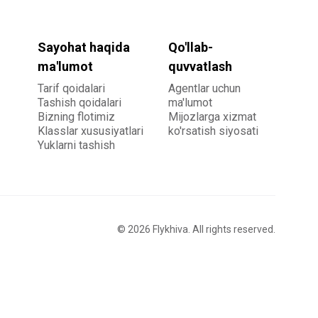
Sayohat haqida
Qo'llab-
ma'lumot
quvvatlash
Tarif qoidalari
Agentlar uchun
Tashish qoidalari
ma'lumot
Bizning flotimiz
Mijozlarga xizmat
Klasslar xususiyatlari
ko'rsatish siyosati
Yuklarni tashish
©
2026
Flykhiva. All rights reserved.