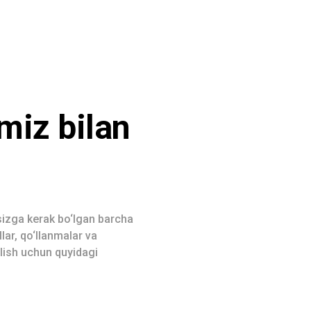
iz bilan
zga kerak bo‘lgan barcha
lar, qo‘llanmalar va
lish uchun quyidagi