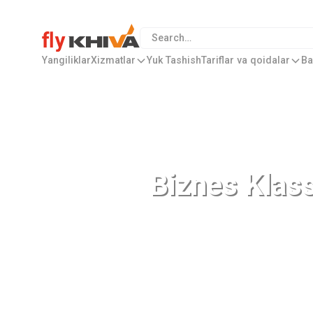
Yangiliklar
Xizmatlar
Yuk Tashish
Tariflar va qoidalar
Ba
Biznes Klas