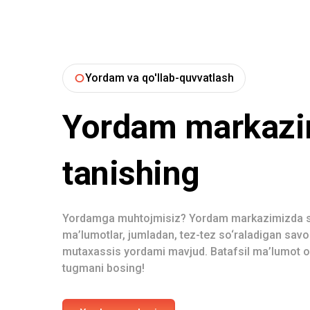
Yordam va qo'llab-quvvatlash
Yordam markazim
tanishing
Yordamga muhtojmisiz? Yordam markazimizda si
ma’lumotlar, jumladan, tez-tez so‘raladigan savol
mutaxassis yordami mavjud. Batafsil ma’lumot o
tugmani bosing!