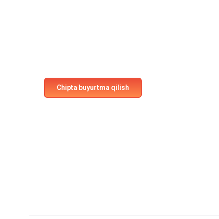
tayyormisiz?
Parvozlarimizda o‘z o‘rningizni bugun band qiling!
qulaylik va xavfsizlikni his eting.
Chipta buyurtma qilish