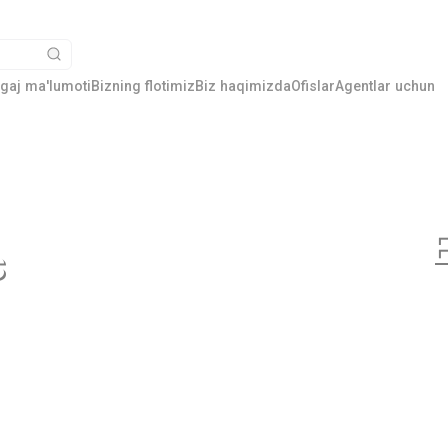
gaj ma'lumoti
Bizning flotimiz
Biz haqimizda
Ofislar
Agentlar uchun
s