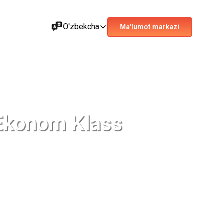
O'zbekcha
Ma'lumot markazi
Ekonom Klass