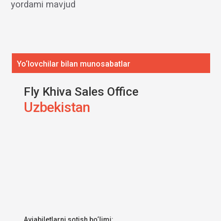
yordami mavjud
Yo‘lovchilar bilan munosabatlar
Fly Khiva Sales Office
Uzbekistan
Aviabiletlarni sotish bo‘limi: