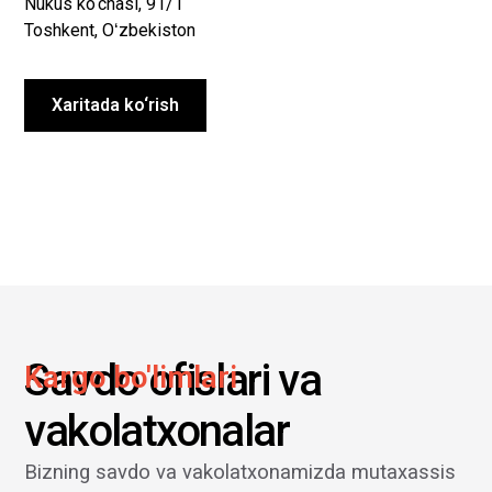
Nukus ko‘chasi, 91/1
Toshkent, Oʻzbekiston
Xaritada ko‘rish
Savdo ofislari va
Kargo bo'limlari
vakolatxonalar
Bizning savdo va vakolatxonamizda mutaxassis