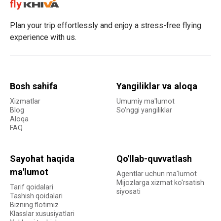
Plan your trip effortlessly and enjoy a stress-free flying
experience with us.
Bosh sahifa
Yangiliklar va aloqa
Xizmatlar
Umumiy ma'lumot
Blog
So'nggi yangiliklar
Aloqa
FAQ
Sayohat haqida
Qo'llab-quvvatlash
ma'lumot
Agentlar uchun ma'lumot
Mijozlarga xizmat ko'rsatish
Tarif qoidalari
siyosati
Tashish qoidalari
Bizning flotimiz
Klasslar xususiyatlari