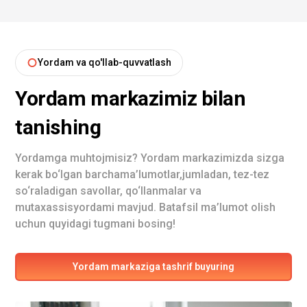
Yordam va qo'llab-quvvatlash
Yordam markazimiz bilan
tanishing
Yordamga muhtojmisiz? Yordam markazimizda sizga
kerak bo‘lgan barchama’lumotlar,jumladan, tez-tez
so‘raladigan savollar, qo‘llanmalar va
mutaxassisyordami mavjud. Batafsil ma’lumot olish
uchun quyidagi tugmani bosing!
Yordam markaziga tashrif buyuring