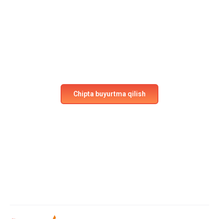
Keyingi sarguzashtga
tayyormisiz?
Parvozlarimizda o‘z o‘rningizni bugun band qiling!
Ilgari his qilmaganlik, qulaylik va xavfsizlikni his eting.
Chipta buyurtma qilish