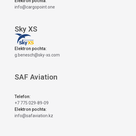
Elektron pochta:
info@cargopoint.one
Sky XS
Elektron pochta:
g.benesch@sky-xs.com
SAF Aviation
Telefon:
+7 775 029-89-09
Elektron pochta:
info@safaviation.kz