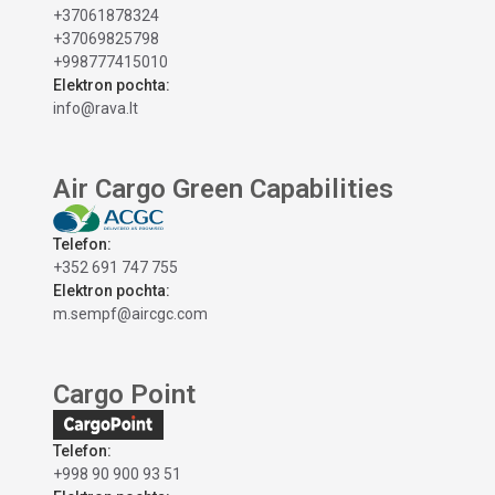
+37061878324
+37069825798
+998777415010
Elektron pochta:
info@rava.lt
Air Cargo Green Capabilities
Telefon:
+352 691 747 755
Elektron pochta:
m.sempf@aircgc.com
Cargo Point
Telefon:
+998 90 900 93 51