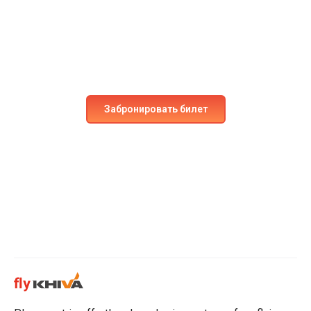
приключению?
Забронируйте место на наших рейсах уже сегодня!
Испытайте непревзойдённый комфорт и
безопасность.
Забронировать билет