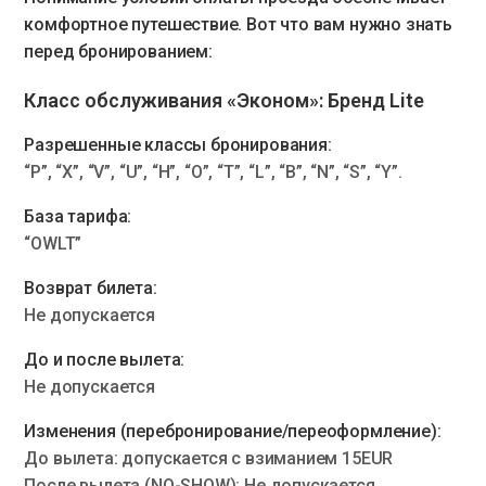
комфортное путешествие. Вот что вам нужно знать
перед бронированием:
Класс обслуживания «Эконом»:
Бренд Lite
Разрешенные классы бронирования:
“P”, “X”, “V”, “U”, “H”, “O”, “T”, “L”, “B”, “N”, “S”, “Y”.
База тарифа:
“OWLT”
Возврат билета:
Не допускается
До и после вылета:
Не допускается
Изменения (перебронирование/переоформление):
До вылета: допускается с взиманием 15EUR
После вылета (NO-SHOW): Не допускается