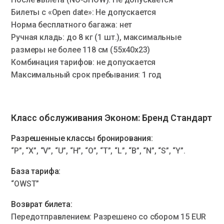
Билеты с «Open date»: Не допускается
Норма бесплатного багажа: нет
Ручная кладь: до 8 кг (1 шт.), максимальные
размеры не более 118 см (55x40x23)
Комбинация тарифов: не допускается
Максимальный срок пребывания: 1 год
Класс обслуживания Эконом: Бренд Стандарт
Разрешенные классы бронирования:
“P”, “X”, “V”, “U”, “H”, “O”, “T”, “L”, “B”, “N”, “S”, “Y”.
База тарифа:
“OWST”
Возврат билета:
Передотправлением:
Разрешено со сбором 15 EUR