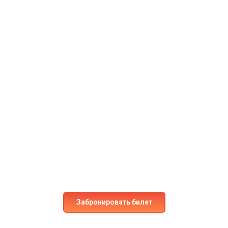
Готовы к следующему
приключению?
Забронируйте место на наших рейсах уже сегодня!
Испытайте непревзойдённый комфорт и
безопасность.
Забронировать билет