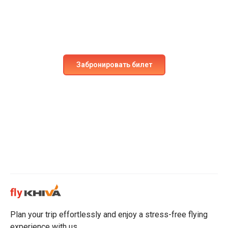
Забронируйте место на наших рейсах уже сегодня!
Испытайте непревзойдённый комфорт и
безопасность.
Забронировать билет
Plan your trip effortlessly and enjoy a stress-free flying
experience with us.