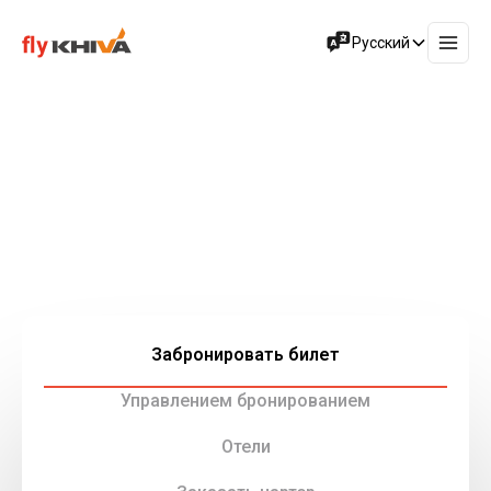
Русский
Ощутите безупречное
путешествие
Fly Khiva Group — ваш путь к незабываемым полётам,
грузовым авиаперевозкам и туристическим услугам
нашей компании.
Забронировать билет
Управлением бронированием
Отели