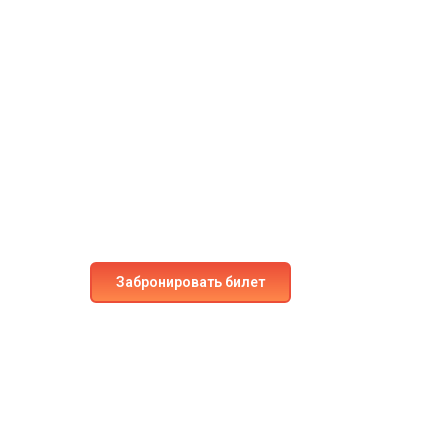
Готовы к след
приключению?
Забронируйте место на наших рейсах уже сег
непревзойдённый комфорт и безопасность.
Забронировать билет