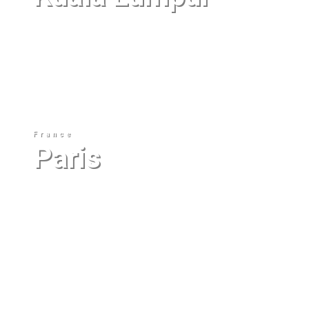
Starting from $
293
Book Now
France
Paris
Starting from $
293
Book Now