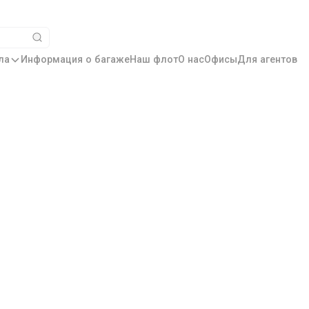
ла
Информация о багаже
Наш флот
О нас
Офисы
Для агентов
с нашими