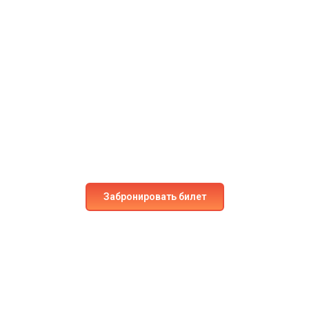
Готовы к следующему
приключению?
Забронируйте место на наших рейсах уже сегодня!
Испытайте непревзойдённый комфорт и
безопасность.
Забронировать билет