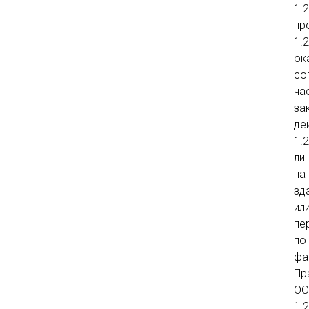
1.
пр
1.
ок
со
ча
за
де
1.
ли
на
зд
ил
пе
по
фа
Пр
ОО
1.