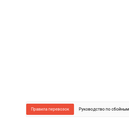
Изучите правила перевозок, чтобы получ
возвратах и требованиях регистрации.
Правила перевозок
Руководство по сбойным