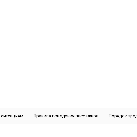
ить информацию о билетах, нормах багажа,
 ситуациям
Правила поведения пассажира
Порядок пре