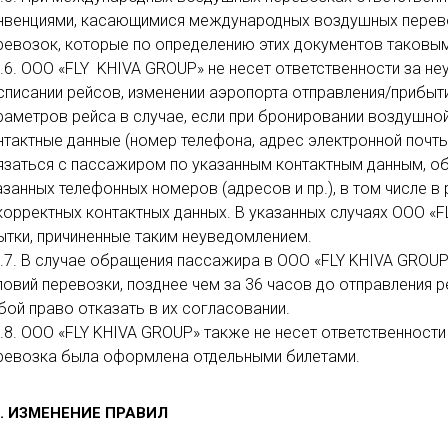
нвенциями, касающимися международных воздушных перевоз
ревозок, которые по определению этих документов таковым
2.6. ООО «FLY KHIVA GROUP» не несет ответственности за н
списании рейсов, изменении аэропорта отправления/прибыти
раметров рейса в случае, если при бронировании воздушно
нтактные данные (номер телефона, адрес электронной почты
язаться с пассажиром по указанным контактным данным, об
азанных телефонных номеров (адресов и пр.), в том числе 
корректных контактных данных. В указанных случаях ООО «
ытки, причиненные таким неуведомлением.
2.7. В случае обращения пассажира в ООО «FLY KHIVA GROU
ловий перевозки, позднее чем за 36 часов до отправления 
бой право отказать в их согласовании.
2.8. ООО «FLY KHIVA GROUP» также не несет ответственност
ревозка была оформлена отдельными билетами.
3. ИЗМЕНЕНИЕ ПРАВИЛ