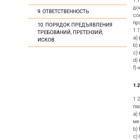
1.
до
9. ОТВЕТСТВЕННОСТЬ
со
пр
10. ПОРЯДОК ПРЕДЪЯВЛЕНИЯ
1.
ТРЕБОВАНИЙ, ПРЕТЕНЗИЙ,
a)
ИСКОВ
b)
c)
d)
f)
1.
1.
па
a)
ме
b)
c)