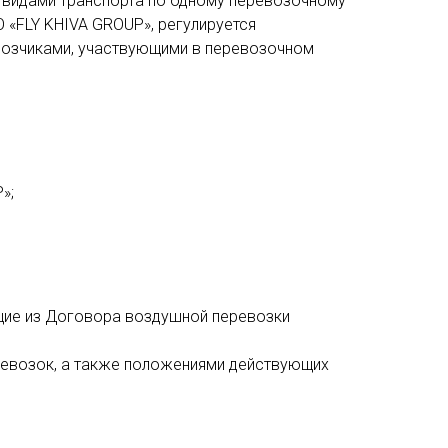
 видами транспорта по одному перевозочному
 «FLY KHIVA GROUP», регулируется
возчиками, участвующими в перевозочном
»;
ющие из Договора воздушной перевозки
евозок, а также положениями действующих