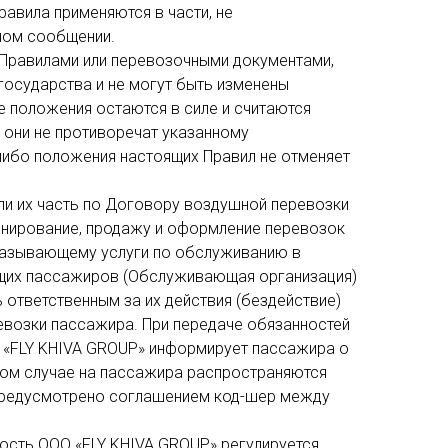
авила применяются в части, не
ном сообщении.
и Правилами или перевозочными документами,
государства и не могут быть изменены
 положения остаются в силе и считаются
 они не противоречат указанному
-либо положения настоящих Правил не отменяет
или их часть по Договору воздушной перевозки
онирование, продажу и оформление перевозок
оказывающему услуги по обслуживанию в
щих пассажиров (Обслуживающая организация)
ь ответственным за их действия (бездействие)
возки пассажира. При передаче обязанностей
 «FLY KHIVA GROUP» информирует пассажира о
ом случае на пассажира распространяются
 предусмотрено соглашением код-шер между
ость ООО «FLY KHIVA GROUP» регулируется