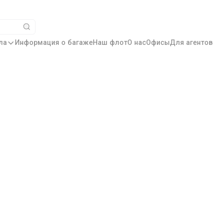
ла
Информация о багаже
Наш флот
О нас
Офисы
Для агентов
зок