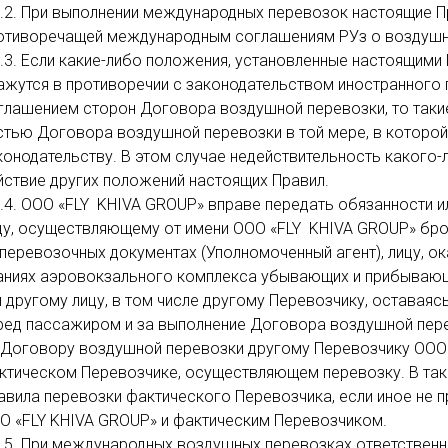
2.2. При выполнении международных перевозок настоящие Пр
отиворечащей международным соглашениям РУз о воздуш
2.3. Если какие-либо положения, установленные настоящим
ажутся в противоречии с законодательством иностранного 
глашением сторон Договора воздушной перевозки, то такие
стью Договора воздушной перевозки в той мере, в которой
конодательству. В этом случае недействительность какого
йствие других положений настоящих Правил.
2.4. ООО «FLY KHIVA GROUP» вправе передать обязанности 
цу, осуществляющему от имени ООО «FLY KHIVA GROUP» бр
 перевозочных документах (Уполномоченный агент), лицу, 
аниях аэровокзального комплекса убывающих и прибываю
и другому лицу, в том числе другому Перевозчику, оставаяс
ред пассажиром и за выполнение Договора воздушной пере
 Договору воздушной перевозки другому Перевозчику ООО
ктическом Перевозчике, осуществляющем перевозку. В так
авила перевозки фактического Перевозчика, если иное не
О «FLY KHIVA GROUP» и фактическим Перевозчиком.
2.5. При международных воздушных перевозках ответственн