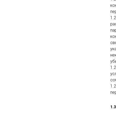
ко
пе
1.
ра
па
ко
св
ук
не
уб
1.
ус
со
1.
пе
1.