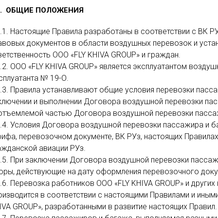
1. ОБЩИЕ ПОЛОЖЕНИЯ
1.1. Настоящие Правила разработаны в соответствии с ВК Р
авовых документов в области воздушных перевозок и устан
ветственность ООО «FLY KHIVA GROUP» и граждан.
1.2. ООО «FLY KHIVA GROUP» является эксплуатантом воздуш
сплуатанта № 19-О.
1.3. Правила устанавливают общие условия перевозки пасс
ключении и выполнении Договора воздушной перевозки пас
отъемлемой частью Договора воздушной перевозки пасса
1.4. Условия Договора воздушной перевозки пассажира и б
рифа, перевозочном документе, ВК РУз, настоящих Правилах
ажданской авиации РУз.
1.5. При заключении Договора воздушной перевозки пассаж
оры, действующие на дату оформления перевозочного доку
1.6. Перевозка работников ООО «FLY KHIVA GROUP» и други
оизводится в соответствии с настоящими Правилами и ины
IVA GROUP», разработанными в развитие настоящих Правил.