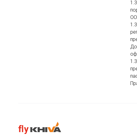
1.
по
ОО
1.
ре
пр
До
оф
1.
пр
па
Пр