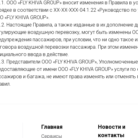
3.1. ООО «FLY KHIVA GROUP» вносит изменения в Правила в 
рядке в соответствии с ХХ-ХХ-ХХХ-04.1.22 «Руководство п
О «FLY KHIVA GROUP».
3.2. Настоящие Правила, а также изданные в их дополнение 
гулирующие воздушную перевозку, могут быть изменены ОО
едупреждения пассажиров, при условии, что ни одно такое 
говора воздушной перевозки пассажира. При этом изменени
ициального ввода в действие.
3.3. Представители ООО «FLY KHIVA GROUP», Уполномоченны
едоставляющие от имени ООО «FLY KHIVA GROUP» услуги п
ссажиров и багажа, не имеют права изменять или отменят
авил.
Главная
Новости и
контакты
Сервисы