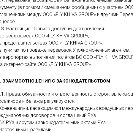
1.7. Перевозка пассажиров и багажа, выполняемая разными
кументу (в прямом / смешанном сообщении) с участием ООО
глашениями между ООО «FLY KHIVA GROUP» и другими Пере
оцессе.
1.8. Настоящие Правила доступны для прочтения:
 во всех офисах ООО «FLY KHIVA GROUP»;
 в представительствах ООО «FLY KHIVA GROUP»;
 в пунктах по продаже перевозок Уполномоченных агентов;
 в аэропортах выполнения полётов ВС ООО «FLY KHIVA GROUP
 на интернет-сайте ООО «FLY KHIVA GROUP».
2. ВЗАИМООТНОШЕНИЯ С ЗАКОНОДАТЕЛЬСТВОМ
2.1. Права, обязанности и ответственность сторон, вытека
ссажиров и багажа регулируются:
 Конвенциями, касающимися международных воздушных пер
ждународных договоров и соглашений РУз.
 ВК РУз и другими законодательными актами РУз.
 Настоящими Правилами.