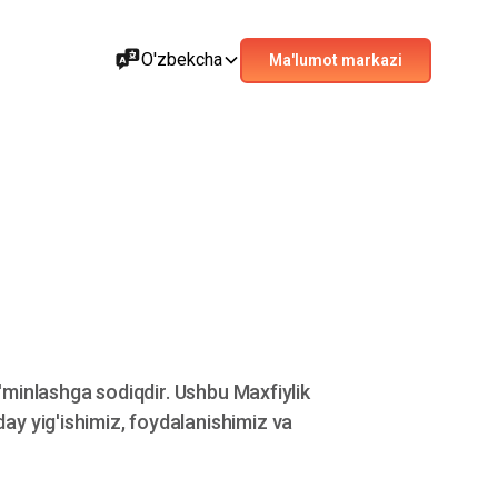
O'zbekcha
Ma'lumot markazi
a'minlashga sodiqdir. Ushbu Maxfiylik
ay yig'ishimiz, foydalanishimiz va