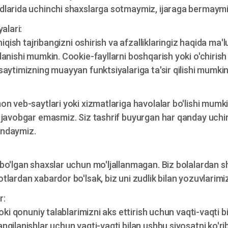
dlarida uchinchi shaxslarga sotmaymiz, ijaraga bermaymi
alari:
hiqish tajribangizni oshirish va afzalliklaringiz haqida ma
anishi mumkin. Cookie-fayllarni boshqarish yoki o'chiris
aytimizning muayyan funktsiyalariga ta'sir qilishi mumkin
n veb-saytlari yoki xizmatlariga havolalar bo'lishi mumki
 javobgar emasmiz. Siz tashrif buyurgan har qanday uchi
 undaymiz.
o'lgan shaxslar uchun mo'ljallanmagan. Biz bolalardan sha
lardan xabardor bo'lsak, biz uni zudlik bilan yozuvlarimiz
r:
oki qonuniy talablarimizni aks ettirish uchun vaqti-vaqti bi
ilanishlar uchun vaqti-vaqti bilan ushbu siyosatni ko'rib 