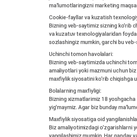
ma'lumotlaringizni marketing maqsa
Cookie-fayllar va kuzatish texnologiy
Bizning veb-saytimiz sizning ko'rib c
va kuzatuv texnologiyalaridan foydal
sozlashingiz mumkin, garchi bu veb-s
Uchinchi tomon havolalari:
Bizning veb-saytimizda uchinchi tomo
amaliyotlari yoki mazmuni uchun biz
maxfiylik siyosatini ko'rib chiqishga
Bolalarning maxfiyligi:
Bizning xizmatlarimiz 18 yoshgacha b
yig'maymiz. Agar biz bunday ma'lumot
Maxfiylik siyosatiga oid yangilanishla
Biz amaliyotimizdagi o'zgarishlarni y
yangilashimiz mumkin. Har qanday yang