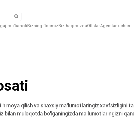
gaj ma'lumoti
Bizning flotimiz
Biz haqimizda
Ofislar
Agentlar uchun
osati
i himoya qilish va shaxsiy ma'lumotlaringiz xavfsizligini t
iz bilan muloqotda bo'lganingizda ma'lumotlaringizni qand