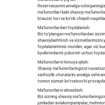
Rezervasyonni amalga oshirganingizd
ma'lumotlari kabi shaxsiy ma'lumotla
brauzer turi va ko'rib chiqish naqsh
Ma'lumotlardan foydalanish:
Biz to'plangan ma'lumotlardan sizning
shaxsiylashtirish va xizmatlarimizni
foydalanishimiz mumkin, agar siz bun
byulletenlarini yuborish uchun foyd
Ma'lumotlarni himoya qilish:
Shaxsiy ma'lumotlaringizni ruxsatsiz 
xavfsizlik choralarini amalga oshiram
tomon xizmat ko'rsatuvchi provayderla
Ma'lumotlarni almashish:
Biz sizning shaxsiy ma'lumotlaringiz
jumladan aviakompaniyalar, mehmonxon