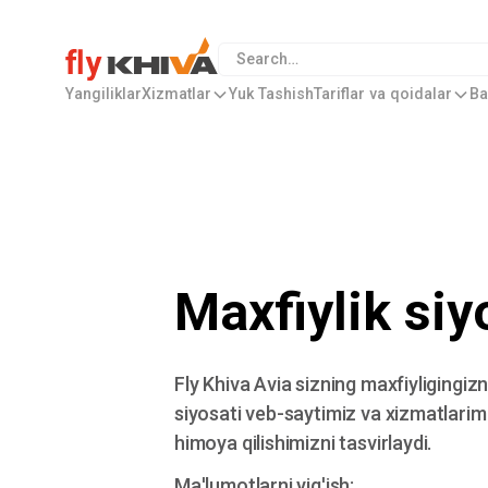
Yangiliklar
Xizmatlar
Yuk Tashish
Tariflar va qoidalar
Ba
Maxfiylik siy
Fly Khiva Avia sizning maxfiyligingizn
siyosati veb-saytimiz va xizmatlarim
himoya qilishimizni tasvirlaydi.
Ma'lumotlarni yig'ish: