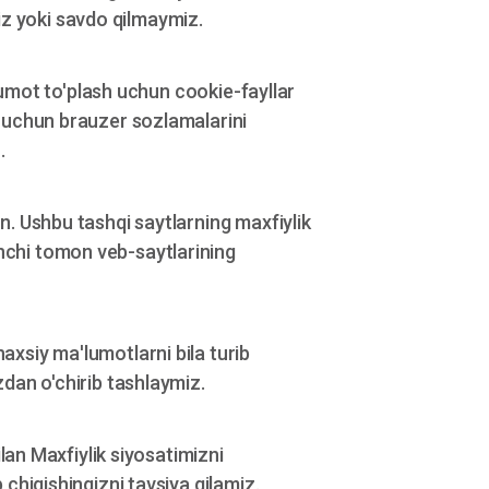
z yoki savdo qilmaymiz.
'lumot to'plash uchun cookie-fayllar
h uchun brauzer sozlamalarini
.
n. Ushbu tashqi saytlarning maxfiylik
nchi tomon veb-saytlarining
xsiy ma'lumotlarni bila turib
dan o'chirib tashlaymiz.
lan Maxfiylik siyosatimizni
chiqishingizni tavsiya qilamiz.