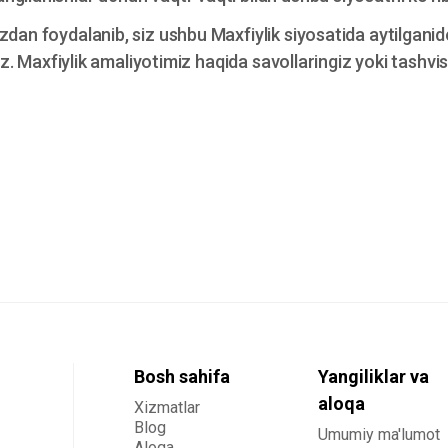
dan foydalanib, siz ushbu Maxfiylik siyosatida aytilganide
siz. Maxfiylik amaliyotimiz haqida savollaringiz yoki tashvis
Bosh sahifa
Yangiliklar va
aloqa
Xizmatlar
Blog
Umumiy ma'lumot
Aloqa