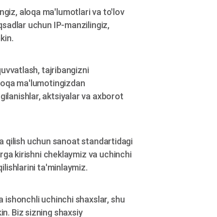
giz, aloqa ma'lumotlari va to'lov
qsadlar uchun IP-manzilingiz,
kin.
uvvatlash, tajribangizni
aloqa ma'lumotingizdan
lanishlar, aktsiyalar va axborot
oya qilish uchun sanoat standartidagi
arga kirishni cheklaymiz va uchinchi
lishlarini ta'minlaymiz.
 ishonchli uchinchi shaxslar, shu
n. Biz sizning shaxsiy