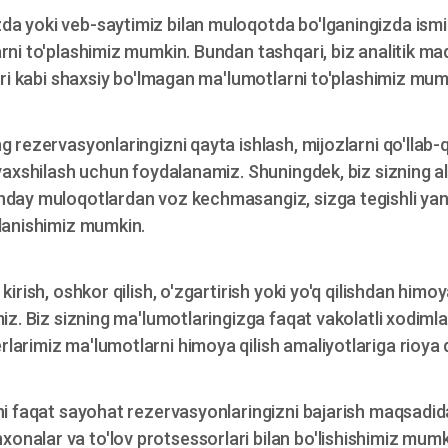
a yoki veb-saytimiz bilan muloqotda bo'lganingizda ismin
rni to'plashimiz mumkin. Bundan tashqari, biz analitik ma
lari kabi shaxsiy bo'lmagan ma'lumotlarni to'plashimiz mum
 rezervasyonlaringizni qayta ishlash, mijozlarni qo'llab-q
 yaxshilash uchun foydalanamiz. Shuningdek, biz sizning 
day muloqotlardan voz kechmasangiz, sizga tegishli yangi
alanishimiz mumkin.
kirish, oshkor qilish, o'zgartirish yoki yo'q qilishdan him
iz. Biz sizning ma'lumotlaringizga faqat vakolatli xodiml
rimiz ma'lumotlarni himoya qilish amaliyotlariga rioya qi
ni faqat sayohat rezervasyonlaringizni bajarish maqsadida
alar va to'lov protsessorlari bilan bo'lishishimiz mumki