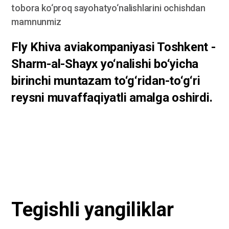
tobora ko‘proq sayohatyo‘nalishlarini ochishdan
mamnunmiz
Fly Khiva aviakompaniyasi Toshkent -
Sharm-al-Shayx yo‘nalishi bo‘yicha
birinchi muntazam to‘g‘ridan-to‘g‘ri
reysni muvaffaqiyatli amalga oshirdi.
Tegishli yangiliklar