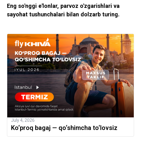
Eng so'nggi e'lonlar, parvoz o'zgarishlari va
sayohat tushunchalari bilan dolzarb turing.
July 4, 2026
Ko‘proq bagaj — qo‘shimcha to‘lovsiz