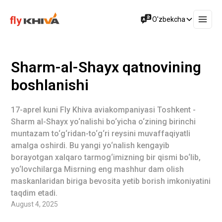
O'zbekcha
Sharm-al-Shayx qatnovining
boshlanishi
17-aprel kuni Fly Khiva aviakompaniyasi Toshkent -
Sharm al-Shayx yo‘nalishi bo‘yicha o‘zining birinchi
muntazam to‘g‘ridan-to‘g‘ri reysini muvaffaqiyatli
amalga oshirdi. Bu yangi yo‘nalish kengayib
borayotgan xalqaro tarmog‘imizning bir qismi bo‘lib,
yo‘lovchilarga Misrning eng mashhur dam olish
maskanlaridan biriga bevosita yetib borish imkoniyatini
taqdim etadi.
August 4, 2025