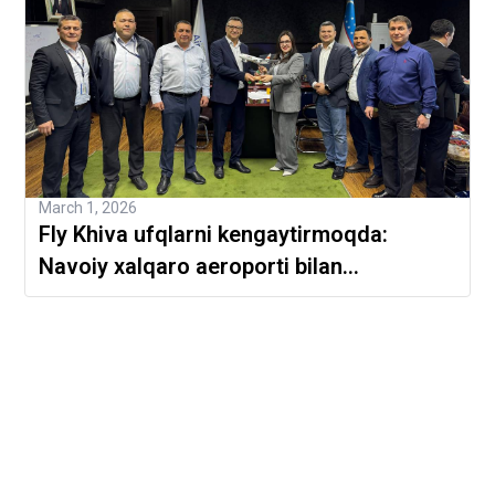
March 1, 2026
Fly Khiva ufqlarni kengaytirmoqda:
Navoiy xalqaro aeroporti bilan
shartnoma imzolandi