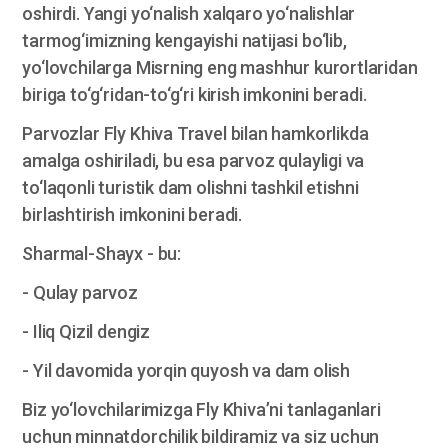
oshirdi. Yangi yo‘nalish xalqaro yo‘nalishlar
tarmog‘imizning kengayishi natijasi bo‘lib,
yo‘lovchilarga Misrning eng mashhur kurortlaridan
biriga to‘g‘ridan-to‘g‘ri kirish imkonini beradi.
Parvozlar Fly Khiva Travel bilan hamkorlikda
amalga oshiriladi, bu esa parvoz qulayligi va
to‘laqonli turistik dam olishni tashkil etishni
birlashtirish imkonini beradi.
Sharmal-Shayx - bu:
- Qulay parvoz
- Iliq Qizil dengiz
- Yil davomida yorqin quyosh va dam olish
Biz yo‘lovchilarimizga Fly Khiva’ni tanlaganlari
uchun minnatdorchilik bildiramiz va siz uchun