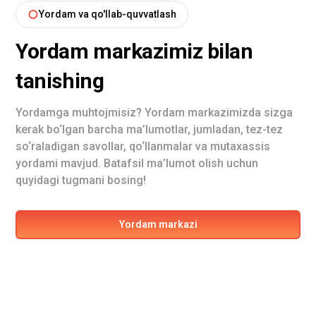
Yordam va qo'llab-quvvatlash
Yordam markazimiz bilan
tanishing
Yordamga muhtojmisiz? Yordam markazimizda sizga
kerak bo‘lgan barcha ma’lumotlar, jumladan, tez-tez
so‘raladigan savollar, qo‘llanmalar va mutaxassis
yordami mavjud. Batafsil ma’lumot olish uchun
quyidagi tugmani bosing!
Yordam markazi