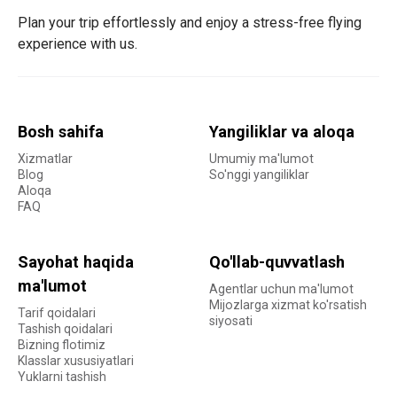
Plan your trip effortlessly and enjoy a stress-free flying
experience with us.
Bosh sahifa
Yangiliklar va aloqa
Xizmatlar
Umumiy ma'lumot
Blog
So'nggi yangiliklar
Aloqa
FAQ
Sayohat haqida
Qo'llab-quvvatlash
ma'lumot
Agentlar uchun ma'lumot
Mijozlarga xizmat ko'rsatish
Tarif qoidalari
siyosati
Tashish qoidalari
Bizning flotimiz
Klasslar xususiyatlari
Yuklarni tashish