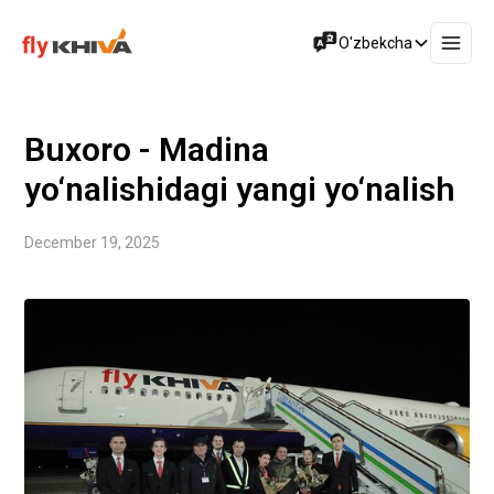
O'zbekcha
Buxoro - Madina
yo‘nalishidagi yangi yo‘nalish
December 19, 2025