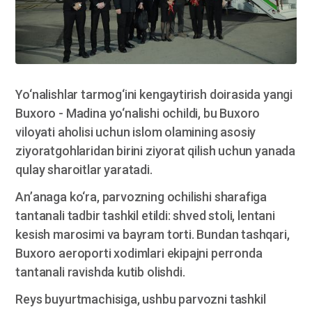
Yo‘nalishlar tarmog‘ini kengaytirish doirasida yangi
Buxoro - Madina yo‘nalishi ochildi, bu Buxoro
viloyati aholisi uchun islom olamining asosiy
ziyoratgohlaridan birini ziyorat qilish uchun yanada
qulay sharoitlar yaratadi.
An’anaga ko‘ra, parvozning ochilishi sharafiga
tantanali tadbir tashkil etildi: shved stoli, lentani
kesish marosimi va bayram torti. Bundan tashqari,
Buxoro aeroporti xodimlari ekipajni perronda
tantanali ravishda kutib olishdi.
Reys buyurtmachisiga, ushbu parvozni tashkil