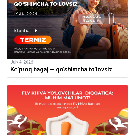
July 4, 2026
Ko‘proq bagaj — qo‘shimcha to‘lovsiz