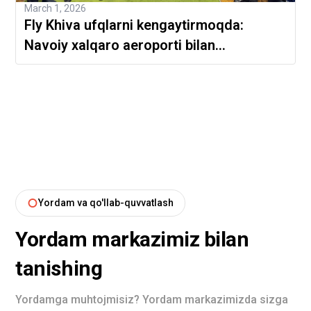
March 1, 2026
Fly Khiva ufqlarni kengaytirmoqda:
Navoiy xalqaro aeroporti bilan
shartnoma imzolandi
Yordam va qo'llab-quvvatlash
Yordam markazimiz bilan
tanishing
Yordamga muhtojmisiz? Yordam markazimizda sizga