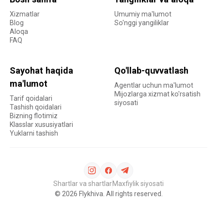
Xizmatlar
Umumiy ma'lumot
Blog
So'nggi yangiliklar
Aloqa
FAQ
Sayohat haqida
Qo'llab-quvvatlash
ma'lumot
Agentlar uchun ma'lumot
Mijozlarga xizmat ko'rsatish
Tarif qoidalari
siyosati
Tashish qoidalari
Bizning flotimiz
Klasslar xususiyatlari
Yuklarni tashish
Shartlar va shartlar
Maxfiylik siyosati
©
2026
Flykhiva. All rights reserved.