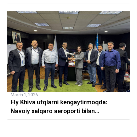
March 1, 2026
Fly Khiva ufqlarni kengaytirmoqda:
Navoiy xalqaro aeroporti bilan
shartnoma imzolandi