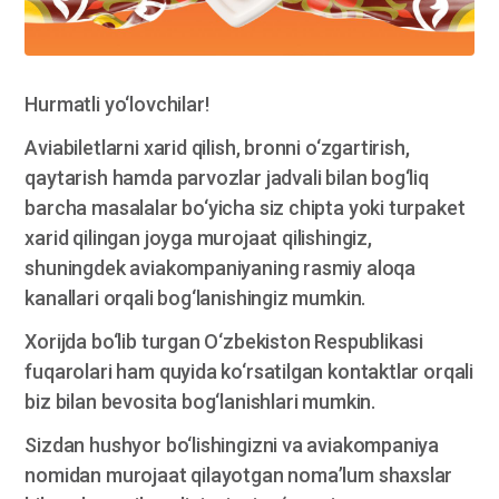
Hurmatli yo‘lovchilar!
Aviabiletlarni xarid qilish, bronni o‘zgartirish,
qaytarish hamda parvozlar jadvali bilan bog‘liq
barcha masalalar bo‘yicha siz chipta yoki turpaket
xarid qilingan joyga murojaat qilishingiz,
shuningdek aviakompaniyaning rasmiy aloqa
kanallari orqali bog‘lanishingiz mumkin.
Xorijda bo‘lib turgan O‘zbekiston Respublikasi
fuqarolari ham quyida ko‘rsatilgan kontaktlar orqali
biz bilan bevosita bog‘lanishlari mumkin.
Sizdan hushyor bo‘lishingizni va aviakompaniya
nomidan murojaat qilayotgan noma’lum shaxslar