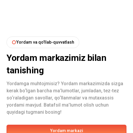
Yordam va qo'llab-quvvatlash
Yordam markazimiz bilan
tanishing
Yordamga muhtojmisiz? Yordam markazimizda sizga
kerak bo‘lgan barcha ma’lumotlar, jumladan, tez-tez
so‘raladigan savollar, qo‘llanmalar va mutaxassis
yordami mavjud. Batafsil ma’lumot olish uchun
quyidagi tugmani bosing!
Yordam markazi