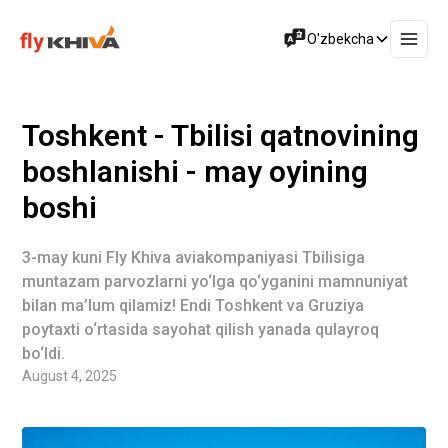
O'zbekcha
Toshkent - Tbilisi qatnovining
boshlanishi - may oyining
boshi
3-may kuni Fly Khiva aviakompaniyasi Tbilisiga
muntazam parvozlarni yo‘lga qo‘yganini mamnuniyat
bilan ma’lum qilamiz! Endi Toshkent va Gruziya
poytaxti o‘rtasida sayohat qilish yanada qulayroq
bo‘ldi.
August 4, 2025