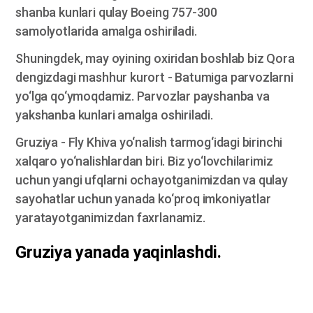
shanba kunlari qulay Boeing 757-300
samolyotlarida amalga oshiriladi.
Shuningdek, may oyining oxiridan boshlab biz Qora
dengizdagi mashhur kurort - Batumiga parvozlarni
yo‘lga qo‘ymoqdamiz. Parvozlar payshanba va
yakshanba kunlari amalga oshiriladi.
Gruziya - Fly Khiva yo‘nalish tarmog‘idagi birinchi
xalqaro yo‘nalishlardan biri. Biz yo‘lovchilarimiz
uchun yangi ufqlarni ochayotganimizdan va qulay
sayohatlar uchun yanada ko‘proq imkoniyatlar
yaratayotganimizdan faxrlanamiz.
Gruziya yanada yaqinlashdi.