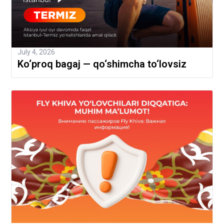
July 4, 2026
Ko‘proq bagaj — qo‘shimcha to‘lovsiz