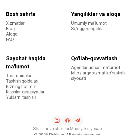
Bosh sahifa
Yangiliklar va aloqa
Xizmatlar
Umumiy ma'lumot
Blog
So'nggi yangiliklar
Aloqa
FAQ
Sayohat haqida
Qo'llab-quvvatlash
ma'lumot
Agentlar uchun ma'lumot
Mijozlarga xizmat ko'rsatish
Tarif qoidalari
siyosati
Tashish qoidalari
Bizning flotimiz
Klasslar xususiyatlari
Yuklarni tashish
Shartlar va shartlar
Maxfiylik siyosati
©
2026
Flykhiva. All rights reserved.