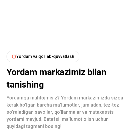
Yordam va qo'llab-quvvatlash
Yordam markazimiz bilan
tanishing
Yordamga muhtojmisiz? Yordam markazimizda sizga
kerak bo‘lgan barcha ma’lumotlar, jumladan, tez-tez
so‘raladigan savollar, qo‘llanmalar va mutaxassis
yordami mavjud. Batafsil ma’lumot olish uchun
quyidagi tugmani bosing!