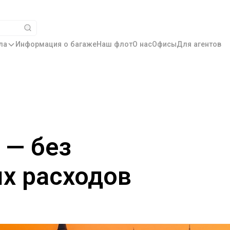
ла
Информация о багаже
Наш флот
О нас
Офисы
Для агентов
 — без
х расходов